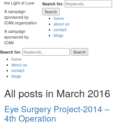
the Light of Love
Search for:
A campaign
sponsored by
home
ICAN organization
about us
contact
A campaign
blogs
sponsored by
ICAN
Search for:
home
about us
contact
blogs
All posts in March 2016
Eye Surgery Project-2014 –
4th Operation