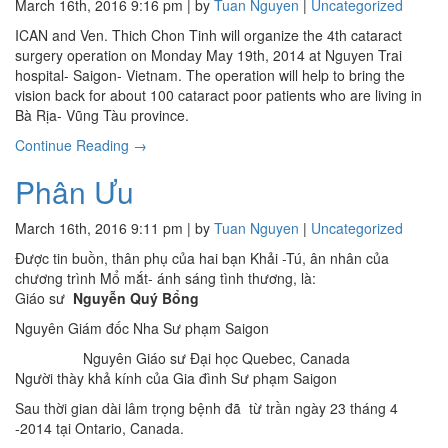
March 16th, 2016 9:16 pm | by
Tuan Nguyen
|
Uncategorized
ICAN and Ven. Thich Chon Tinh will organize the 4th cataract
surgery operation on Monday May 19th, 2014 at Nguyen Trai
hospital- Saigon- Vietnam. The operation will help to bring the
vision back for about 100 cataract poor patients who are living in
Bà Rịa- Vũng Tàu province.
Continue Reading →
Phân Ưu
March 16th, 2016 9:11 pm | by
Tuan Nguyen
|
Uncategorized
Được tin buồn, thân phụ của hai bạn Khải -Tú, ân nhân của
chương trình Mổ mắt- ánh sáng tình thương, là:
Giáo sư
Nguyễn Quý Bổng
Nguyên Giám đốc Nha Sư phạm Saigon
Nguyên Giáo sư Đại học Quebec, Canada
Người thày khả kính của Gia đình Sư phạm Saigon
Sau thời gian dài lâm trọng bệnh đã từ trần ngày 23 tháng 4
-2014 tại Ontario, Canada.