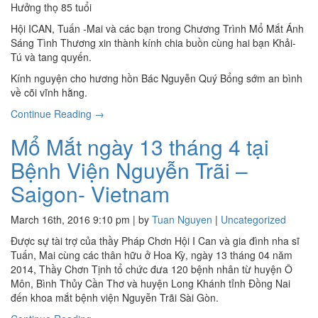
Hưởng thọ 85 tuổi
Hội ICAN, Tuấn -Mai và các bạn trong Chương Trình Mổ Mắt Ánh
Sáng Tình Thương xin thành kính chia buồn cùng hai bạn Khải-
Tú và tang quyến.
Kính nguyện cho hương hồn Bác Nguyễn Quý Bổng sớm an bình
về cõi vĩnh hằng.
Continue Reading →
Mổ Mắt ngày 13 tháng 4 tại
Bệnh Viện Nguyễn Trãi –
Saigon- Vietnam
March 16th, 2016 9:10 pm | by
Tuan Nguyen
|
Uncategorized
Được sự tài trợ của thầy Pháp Chơn Hội I Can và gia đình nha sĩ
Tuấn, Mai cùng các thân hữu ở Hoa Kỳ, ngày 13 tháng 04 năm
2014, Thầy Chơn Tịnh tổ chức đưa 120 bệnh nhân từ huyện Ô
Môn, Bình Thủy Cần Thơ và huyện Long Khánh tỉnh Đồng Nai
đến khoa mắt bệnh viện Nguyễn Trãi Sài Gòn.